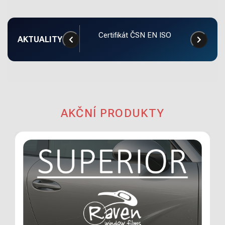
ributorská síť
Certifikát ČSN EN ISO
AKTUALITY
manag
AKČNÍ PRODUKTY