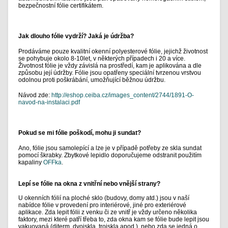
bezpečnostní fólie certifikátem.
Jak dlouho fólie vydrží? Jaká je údržba?
Prodáváme pouze kvalitní okenní polyesterové fólie, jejichž životnost
se pohybuje okolo 8-10let, v některých případech i 20 a více.
Životnost fólie je vždy závislá na prostředí, kam je aplikována a dle
způsobu její údržby. Fólie jsou opatřeny speciální tvrzenou vrstvou
odolnou proti poškrábání, umožňující běžnou údržbu.
Návod zde:
http://eshop.ceiba.cz/images_content/2744/1891-O-
navod-na-instalaci.pdf
Pokud se mi fólie poškodí, mohu ji sundat?
Ano, fólie jsou samolepící a lze je v případě potřeby ze skla sundat
pomocí škrabky. Zbytkové lepidlo doporučujeme odstranit použitím
kapaliny
OFFka
.
Lepí se fólie na okna z vnitřní nebo vnější strany?
U okenních fólií na ploché sklo (budovy, domy atd.) jsou v naší
nabídce fólie v provedení pro interiérové, jiné pro exteriérové
aplikace. Zda lepit fólii z venku či ze vnitř je vždy určeno několika
faktory, mezi které patří třeba to, zda okna kam se fólie bude lepit jsou
vakuovaná (diterm, dvojskla, trojskla apod.), nebo zda se jedná o