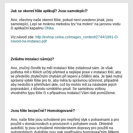
Jak se okenní fólie aplikují? Jsou samolepící?
Ano, všechny naše okenní fólie, pokud není uvedeno jinak, jsou
samolepící. Lepí se mokrou metodou tzv.“na mokro“ na jarovou vodu
či aplikační kapalinu
ONka
.
Viz.návod zde:
http://eshop.ceiba.cz/images_content/2744/1891-O-
navod-na-instalaci.pdf
Zvládnu instalaci sám(a)?
Ano, zručný člověk by měl instalaci fólie zvládnout sám. Je však
potřeba mít o fóliích určitý přehled a nejlépe praxi v instalaci fólií, aby
se předešlo zbytečným chybám při lepení a čištění skla. Je také nutný
správný výběr fólie pro to, aby měla tu správnou účinnost, případně
aby nedošlo k přehřívání skle, což by mohlo mít za následek jejich
popraskání, z důvodu vzniklého pnutí. Se samotnou volbou
vhodného typu fólie či s případnou instalací Vám rádi pomůžeme.
Jsou fólie bezpečné? Homologované?
Ano, naše fólie jsou schválené pro nepřímý styk s potravinami a pro
použití v domácnostech a provozech s pohybem osob. Ohledně
autofólií, ty jsou schválené ministerstvem dopravy pro použití na
automobilech. Autofólie jsou pak opatřovány homologačním štítkem,