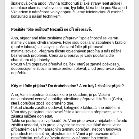
špaletová okna apod. Vliv na rozhodnutí z jaké strany lepit určuje i
orientace oken na světovou stranu, typ fólie, která bude použita apod.
Vzhledem k náročnosti volby doporučujeme telefonickou či osobní
konzultaci s naším technikem.
Posíláte fólie poštou? Nezničí se při přepravě.
Ano, objednané fólie zasíláme přepravní společnostní se kterou
máme v danou chvíli smlouvu. Fólie jsou posílány zabalené v krabici
(popř.v tubusu) tak, aby se poškození fólie při přepravě
minimalizovalo. Přeprava těchto objednávek probíhá u nás běžně
bez větších problémů. Cena za přepravu je vždy počítána dle
charakteru objednávky.
Pokud Vám dopravce předává balíček, který je zjevně poškozen,
doporučujeme zboží na místě překontrolovat, či od přepravce vůbec
nepřebírat.
Kdy mi fólie přijdou? Do druhého dne? A co když zboží nepřijde?
Ano, Vámi objednané zboží, které je skladem, je po Vašem
odsouhlasení cenové nabídky odesíláno přepravní službou (Geis),
která doručuje zboží do druhého dne.
Pokud chcete zásilku sledovat, kolegyně z fakturačního oddělení
Vám rády poskytnou sledovací číslo a kontakt na přepravce, kde si
zásilku můžete dohledat.
Takto se postupuje i v případě, že Vám přepravce z nějakého důvodu
zásilku nedodal, a to proto, aby jste se mohli aktuálně domluvit na
případném dalším náhradním termínu doručení, neboť v takových
případech není možné, abychom mezi Vámi a přepravcem dělali
prostředníka, právě z důvodu domluvy náhradního termínu