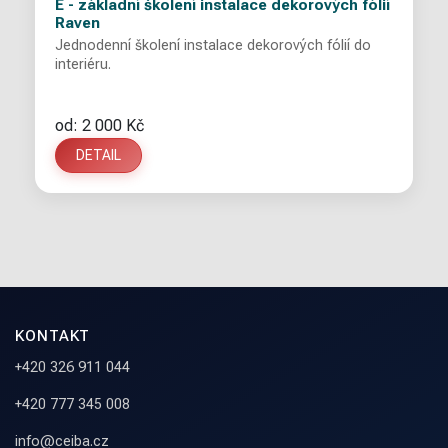
E - základní školení instalace dekorových fólií
Raven
Jednodenní školení instalace dekorových fólií do
interiéru.
od: 2 000 Kč
DETAIL
KONTAKT
+420 326 911 044
+420 777 345 008
info@ceiba.cz