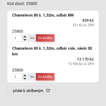
Kód zboží:
ZS800
Chameleon 80 š. 1,52m, odběr BM
439 Kč
531 Kč vč. DPH
ZS800
ks
Do košíku
Chameleon 80 š. 1,52m, odběr role, návin 30
bm
13 170 Kč
15 936 Kč vč. DPH
ZS800
ks
Do košíku
přidat k oblíbeným