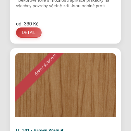
Dekorové fólie s možností aplikace prakticky na
všechny povrchy včetně zdí. Jsou odolné proti...
od: 330 Kč
DETAIL
IT 141 - Brown Walnut