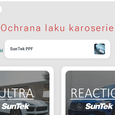
Ochrana laku karoserie
SunTek PPF