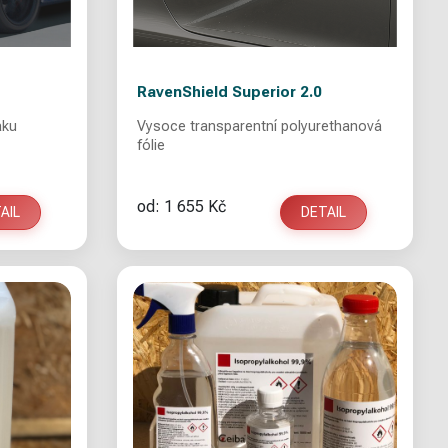
RavenShield Superior 2.0
aku
Vysoce transparentní polyurethanová
fólie
od: 1 655 Kč
AIL
DETAIL