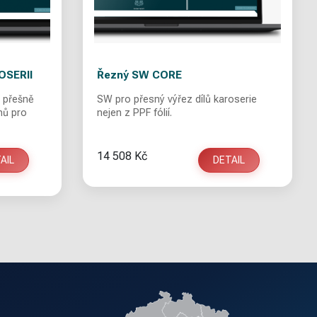
OSERII
Řezný SW CORE
 přešně
SW pro přesný výřez dílů karoserie
mů pro
nejen z PPF fólií.
14 508 Kč
AIL
DETAIL