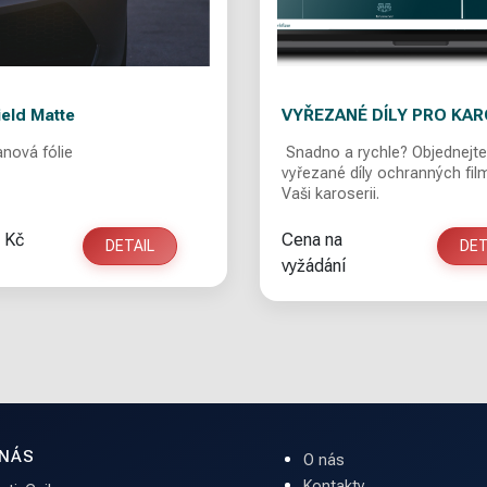
eld Matte
VYŘEZANÉ DÍLY PRO KAR
Polyurethanová fólie
Snadno a rychle? Objednejte
vyřezané díly ochranných fil
Vaši karoserii.
 Kč
Cena na
DETAIL
DET
vyžádání
 NÁS
O nás
Kontakty