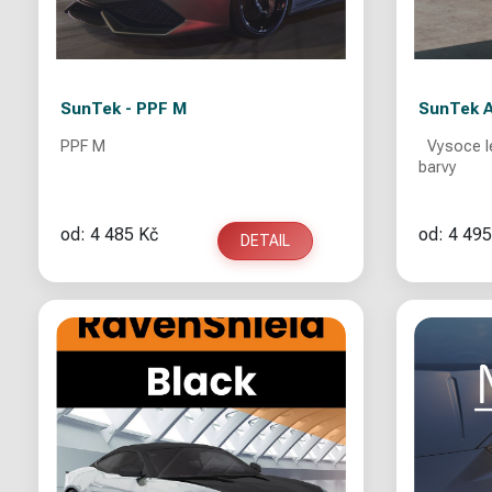
SunTek - PPF M
SunTek A
PPF M
Vysoce le
barvy
od: 4 485 Kč
od: 4 495
DETAIL