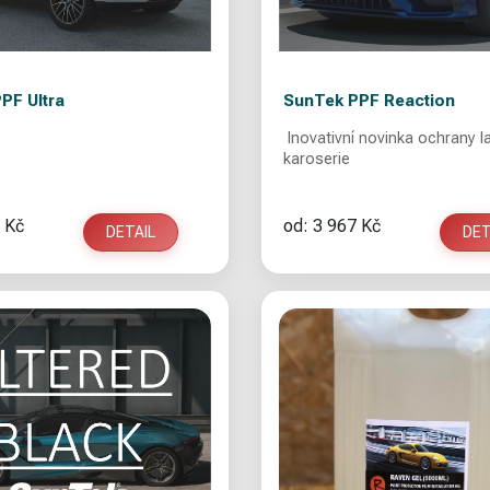
PF Ultra
SunTek PPF Reaction
Inovativní novinka ochrany l
karoserie
 Kč
od: 3 967 Kč
DETAIL
DET