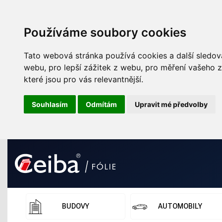
Používáme soubory cookies
Tato webová stránka používá cookies a další sledova
webu
,
pro lepší zážitek z webu
,
pro měření vašeho z
které jsou pro vás relevantnější
.
Souhlasím
Odmítám
Upravit mé předvolby
BUDOVY
AUTOMOBILY