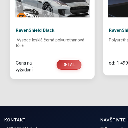
RavenShield Black
RavenShi
Vysoce lesklá černá polyurethanová
fólie.
Cena na
od: 1 499
DETAIL
vyžádání
KONTAKT
NAVŠTIVTE