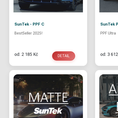
SunTek - PPF C
SunTek P
BestSeller 2025!
PPF Ultra
od: 2 185 Kč
od: 3 612
DETAIL