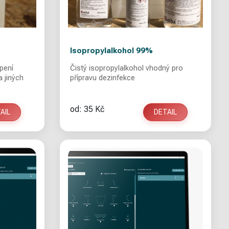
Isopropylalkohol 99%
epení
Čistý isopropylalkohol vhodný pro
a jiných
přípravu dezinfekce
od: 35 Kč
AIL
DETAIL