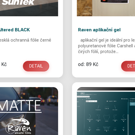
ltered BLACK
Raven aplikační gel
sklá ochranná fólie černé
aplikační gel je ideální pro l
polyuretanové fólie Carshell 
čirých fólií, protože...
 Kč
od: 89 Kč
DETAIL
DET