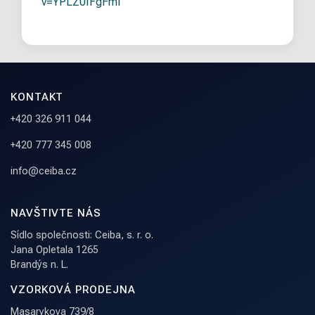
v=YPLZ0IFgFmI
KONTAKT
+420 326 911 044
+420 777 345 008
info@ceiba.cz
NAVŠTIVTE NÁS
Sídlo společnosti: Ceiba, s. r. o.
Jana Opletala 1265
Brandýs n. L.
VZORKOVÁ PRODEJNA
Masarykova 739/8