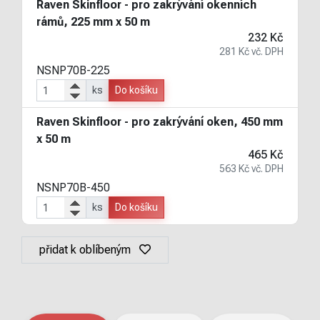
Raven Skinfloor - pro zakrývání okenních
rámů, 225 mm x 50 m
232 Kč
281 Kč vč. DPH
NSNP70B-225
ks
Do košíku
Raven Skinfloor - pro zakrývání oken, 450 mm
x 50 m
465 Kč
563 Kč vč. DPH
NSNP70B-450
ks
Do košíku
přidat k oblíbeným