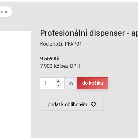
loor
Profesionální dispenser - ap
Kód zboží:
PFAP01
9 559 Kč
7 900 Kč bez DPH
ks
přidat k oblíbeným