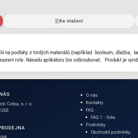
Ke stažení
lií na podlahy z tvrdých materiálů (například linoleum, dlažba, 
nasazení role. Násadu aplikátoru lze odšroubovat. Produkt je vyro
 NÁS
O nás
Kontakty
i: Ceiba, s. r. o.
FAQ
 1265
FAQ 1 - folie
Podmínky
PRODEJNA
Obchodní podmínky
9/8