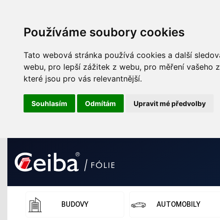
Používáme soubory cookies
Tato webová stránka používá cookies a další sledova
webu
,
pro lepší zážitek z webu
,
pro měření vašeho z
které jsou pro vás relevantnější
.
Souhlasím
Odmítám
Upravit mé předvolby
BUDOVY
AUTOMOBILY