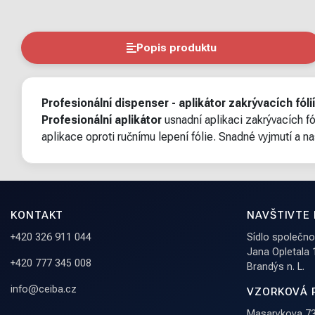
Popis produktu
Profesionální dispenser - aplikátor zakrývacích fólií
Profesionální aplikátor
usnadní aplikaci zakrývacích fó
aplikace oproti ručnímu lepení fólie. Snadné vyjmutí a 
KONTAKT
NAVŠTIVTE
+420 326 911 044
Sídlo společnost
Jana Opletala
+420 777 345 008
Brandýs n. L.
info@ceiba.cz
VZORKOVÁ 
Masarykova 73